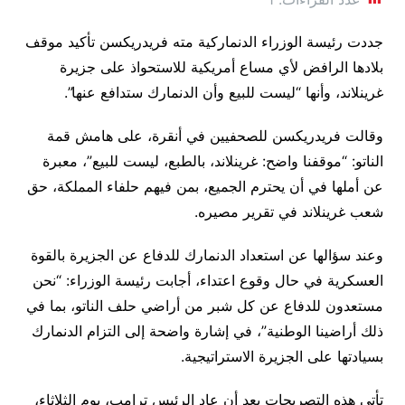
جددت رئيسة الوزراء الدنماركية مته فريدريكسن تأكيد موقف
بلادها الرافض لأي مساع أمريكية للاستحواذ على جزيرة
غرينلاند، وأنها “ليست للبيع وأن الدنمارك ستدافع عنها”.
وقالت فريدريكسن للصحفيين في أنقرة، على هامش قمة
الناتو: “موقفنا واضح: غرينلاند، بالطبع، ليست للبيع”، معبرة
عن أملها في أن يحترم الجميع، بمن فيهم حلفاء المملكة، حق
شعب غرينلاند في تقرير مصيره.
وعند سؤالها عن استعداد الدنمارك للدفاع عن الجزيرة بالقوة
العسكرية في حال وقوع اعتداء، أجابت رئيسة الوزراء: “نحن
مستعدون للدفاع عن كل شبر من أراضي حلف الناتو، بما في
ذلك أراضينا الوطنية”، في إشارة واضحة إلى التزام الدنمارك
بسيادتها على الجزيرة الاستراتيجية.
تأتي هذه التصريحات بعد أن عاد الرئيس ترامب، يوم الثلاثاء،