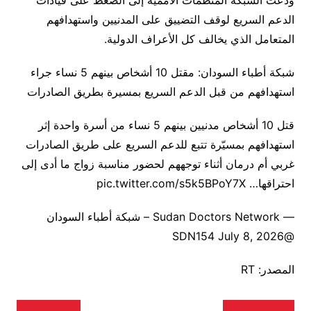
ودعت الشبكة المنظمات الأممية إلى الضغط على قيادات
الدعم السريع لوقف التضييق على المدنيين واستهدافهم
المتعامل الذي يخالف كل الأعراف الدولية.
شبكة أطباء السودان: مقتل 10 أشخاص بينهم 5 نساء جراء
استهدافهم من قبل الدعم السريع بمسيرة بطريق الصادرات
قتل 10 أشخاص مدنيين بينهم 5 نساء من أسرة واحدة إثر
استهدافهم بمسيّرة تتبع للدعم السريع على طريق الصادرات
غربي أم درمان أثناء توجههم لحضور مناسبة زواج ما أدى إلى
احتراقها… pic.twitter.com/s5k5BPoY7X
— Sudan Doctors Network – شبكة أطباء السودان
@SDN154 July 8, 2026
المصدر: RT
تصفّح