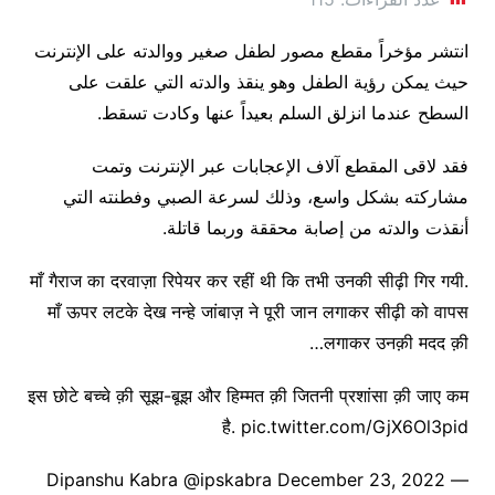
انتشر مؤخراً مقطع مصور لطفل صغير ووالدته على الإنترنت
حيث يمكن رؤية الطفل وهو ينقذ والدته التي علقت على
السطح عندما انزلق السلم بعيداً عنها وكادت تسقط.
فقد لاقى المقطع آلاف الإعجابات عبر الإنترنت وتمت
مشاركته بشكل واسع، وذلك لسرعة الصبي وفطنته التي
أنقذت والدته من إصابة محققة وربما قاتلة.
माँ गैराज का दरवाज़ा रिपेयर कर रहीं थी कि तभी उनकी सीढ़ी गिर गयी.
माँ ऊपर लटके देख नन्हे जांबाज़ ने पूरी जान लगाकर सीढ़ी को वापस
लगाकर उनक़ी मदद क़ी…
इस छोटे बच्चे क़ी सूझ-बूझ और हिम्मत क़ी जितनी प्रशांसा क़ी जाए कम
है. pic.twitter.com/GjX6Ol3pid
— Dipanshu Kabra @ipskabra December 23, 2022