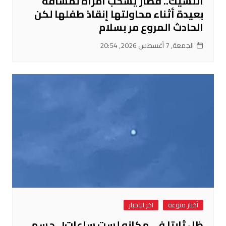
التشيك.. قطار يسحب امرأة لمسافة
بعيدة أثناء محاولتها إنقاذ طفلها لكن
الحادث المروع مر بسلام
الجمعة, 7 أغسطس 2026, 20:54
أخبار منوعة
اخر الاخبار
ظل ثابتا في مكانه لست ساعات!.. جسم