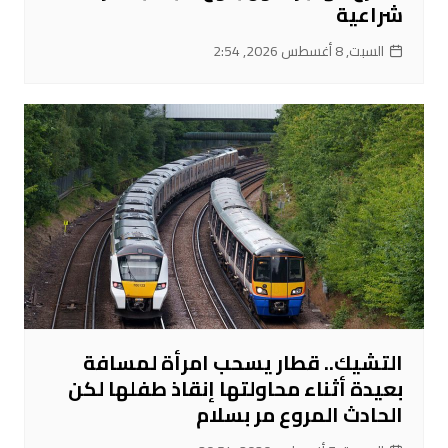
شراعية
السبت, 8 أغسطس 2026, 2:54
التشيك.. قطار يسحب امرأة لمسافة
بعيدة أثناء محاولتها إنقاذ طفلها لكن
الحادث المروع مر بسلام