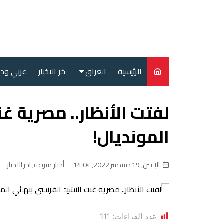
لتجاوز
لى
لمحتوى
الرئيسية
العراق
اخر الاخبار
عربي ود
أمن
لفتت الأنظار.. مصرية غ
سياسة
المونديال!
محليات
الإثنين, 19 ديسمبر 2022, 14:04
أخبار منوعة
,
اخر الاخبار
عدد القراءات:
111