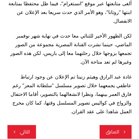
ألغى متابعتها عبر موقع “انستغرام”، فيما ظل محتفظا بمتابعة
ابنتها “روتانا”، وهو الأمر الذي حدث سريعا بعد الإعلان عن
الانفصال.
لكن الظهور الأخير للثنائي معا حدث في نهاية شهر نوفمبر
الماضي، حينما نشرت الفنانة المصرية مجموعة من الصور
تجمعها بزوجها خلال رحلتهما معا إلى باريس، لكن هذه الصور
وغيرها لم تعد متاحة الآن.
غادة عبد الرازق وهيثم زنيتا تم الإعلان عن وجود ارتباط
عاطفي يجمعهما خلال تصوير مسلسل “سلطانة المعز” رغم
فارق العمر بينهما، ونظرا لانشغالهما بالتصوير، أقاما الاحتفال
والزواج في كواليس تصوير المسلسل وقتها، كما كان مخرج
العمل شاهدا على عقد القران.
تصفّح
السابق
التالي