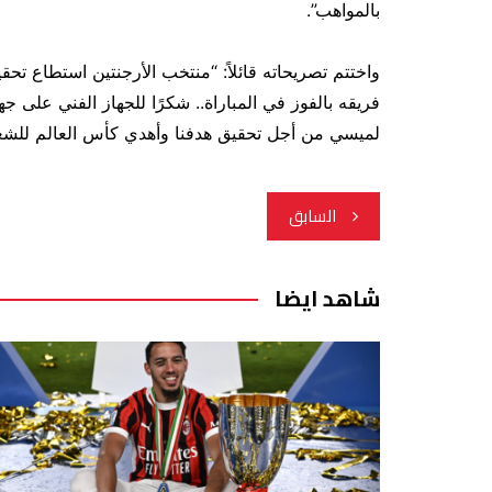
بالمواهب”.
واختتم تصريحاته قائلاً: “منتخب الأرجنتين استطاع تحق
فريقه بالفوز في المباراة.. شكرًا للجهاز الفني على جهو
لميسي من أجل تحقيق هدفنا وأهدي كأس العالم للشع
تصفّح
السابق
المقالات
شاهد ايضا