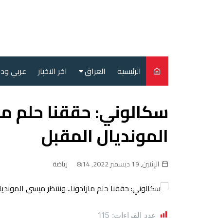
لتجاوز
لى
لمحتوى
الرئيسية
العراق
اخر الاخبار
عربي ود
أمن
سكالوني: حققنا حلم مار
سياسة
المونديال المقبل
محليات
الإثنين, 19 ديسمبر 2022, 8:14
رياضة
عدد القراءات:
115