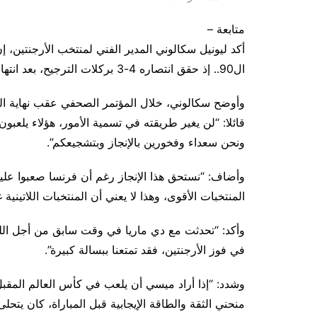
متابعة –
أكد ليونيل سكالوني المدير الفني لمنتخب الأرجنتين، إ
ال90.. إذ حقق انتصاره 4-3 بركلات الترجيح، بعد انتهاء وقت المباراة الأصلي والإضافي 3-3.
وأوضح سكالوني، خلال المؤتمر الصحفي عقب نهاية المبا
قائلا: “لن يغير طريقته في تسمية الأمور، هؤلاء يلعبون
ونحن سعداء وفخورين بالإنجاز وبتشجيعكم”.
وأضاف: “نستحق هذا الإنجاز رغم أن فرنسا صعبوا علينا ب
المنتخبات الأقوى، وهذا لا يعني أن المنتخبات اللاتينية غ
وأكد: “تحدثت مع دي ماريا في وقت سابق من أجل اللعب 
في فوز الأرجنتين، فقد تمتعنا ببسالة كبيرة”.
وشدد: “إذا أراد ميسي أن يلعب في كأس العالم المقبل،
منحني الثقة والطاقة الإيجابية قبل المباراة، كان يتحلى ب