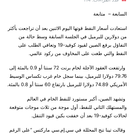
السابعة – متابعة
استعادت أسعار النفط قوتها اليوم الاثنين بعد أن تراجعت بأكثر
من دولارين للبرميل في الجلسة السابقة وسط حالة من
التفاؤل برفع الصين لقيود كوفيد-19 وتعافي الطلب على
النفط والتي طغت على المخاوف من ركود عالمي.
وارتفعت العقود الآجلة لخام برنت 72 سنتا أو 0.9 بالمئة إلى
79.76 دولارا للبرميل، بينما سجل خام غرب تكساس الوسيط
الأمريكي 74.89 دولارا للبرميل بارتفاع 60 سنتا أو 0.8 بالمئة.
وتشهد الصين، أكبر مستورد للنفط الخام في العالم
والمستهلك الثاني للنفط، أول موجة من ثلاث موجات متوقعة
لحالات كوفيد-19 بعد أن خففت بكين قيود التنقل.
وقالت تينا تنج المحللة في سي.إم.سي ماركتس “على الرغم