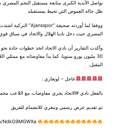
تواصل الأندية الكبرى متابعة مستقبل النجم المصري
ظل حالة الغموض التي تحيط بمستقبله
ووفقا لما أوردته صحيفة
المصري حيث دخل ناديا الهلال والاتحاد في سباق قوي
وأكدت التقارير أن نادي الاتحاد اتخذ خطوات جادة نح
30 مليون يورو سنويا، كما بدأ مفاوضاته مع ممثلي ا
المقبل.
عاجل – لونغاري :
بالفعل نادي #الاتحاد يجري مفاوضات مع اللاعب محم
تم تقديم عرض رسمي ومغري للانضمام للفريق
pic.twitter.com/NdkG9MGWXa