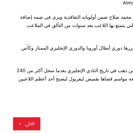
لال محمد صلاح ضمن أولوياته التعاقدية ويرى في ضمه إضافة
تي يتمتع بها اللاعب بعد سنوات من التألق في الملاعب
رزها دوري أبطال أوروبا والدوري الإنجليزي الممتاز وكأس
كما نجح “الفرعون المصري” في كتابة اسمه بأحرف من ذهب في تاريخ النادي الإنجليزي بعدما سجل أكثر من 240
ة خلال نحو تسعة مواسم قضاها بقميص ليفربول ليصبح أحد أعظم اللاعبين
التالي