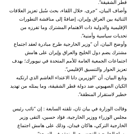
قطر الشقيقة”.
وأضاف البيان، “جرى، خلال اللقاء، بحث سُبل تعزيز العلاقات
الثنائية بين العراق وإيران، إضافةً إلى مناقشة التطورات
الإقليمية والدولية ذات الاهتمام المشترك وما تفرزه من
تحديات سياسية وأمنية”.
وأوضح البيان، أن “وزير الخارجية طرح مبادرة لعقد اجتماع
مشترك يضم دول الخليج والعراق وإيران على هامش
اجتماعات الجمعية العامة للأمم المتحدة في نيويورك؛ بهدف
تعزيز الحوار والتنسيق الإقليمي”.
وتابع البيان، أن “الوزيرين دانا الاعتداء الغاشم الذي ارتكبه
الكيان الصهيوني ضد دولة قطر الشقيقة، وما يمثله من تهديد
خطير لاستقرار المنطقة”.
وقالت الوزارة في بيان ثان، تلقته السابعة : إن “نائب رئيس
مجلس الوزراء ووزير الخارجية، فؤاد حسين، التقى وزير
الخارجية التركي، هاكان فيدان، وذلك على هامش اجتماع
وزراء الخارجية التحضيري المنعقد في الدوحة”.