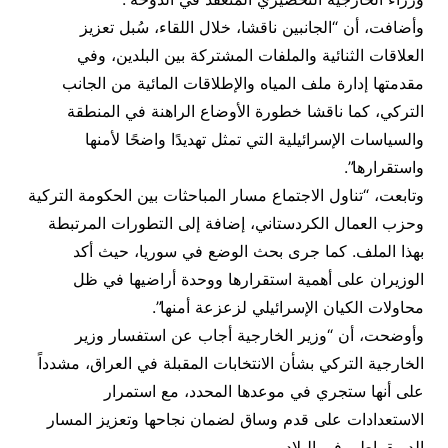
وأضافت، أن “الجانبين ناقشا، خلال اللقاء، سُبل تعزيز
العلاقات الثنائية والملفات المشتركة بين البلدين، وفي
مقدمتها إدارة ملف المياه والإطلاقات المائية من الجانب
التركي، كما ناقشا خطورة الأوضاع الراهنة في المنطقة
والسياسات الإسرائيلية التي تمثل تهديدًا واضحًا لأمنها
واستقرارها”.
وتابعت، “تناول الاجتماع مسار المباحثات بين الحكومة التركية
وحزب العمال الكردستاني، إضافة إلى التطورات المرتبطة
بهذا الملف. كما جرى بحث الوضع في سوريا، حيث أكد
الوزيران على أهمية استقرارها ووحدة أراضيها في ظل
محاولات الكيان الإسرائيلي لزعزعة أمنها”.
وأوضحت، أن “وزير الخارجية أجاب عن استفسار وزير
الخارجية التركي بشأن الانتخابات المقبلة في العراق، مشدداً
على أنها ستجري في موعدها المحدد، مع استمرار
الاستعدادات على قدم وساق لضمان نجاحها وتعزيز المسار
الديمقراطي في البلاد.