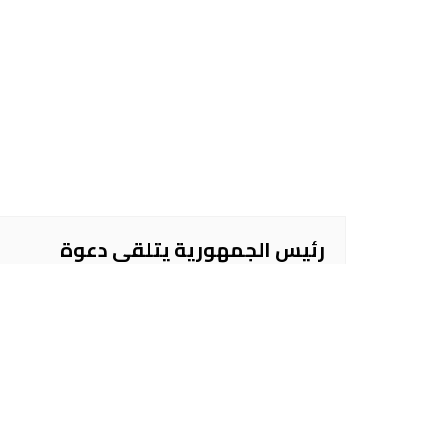
رئيس الجمهورية يتلقى دعوة
لزيارة فيتنام
الخميس, 25 سبتمبر 2025, 0:54
اترك تعليقاً