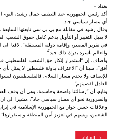
بغداد –
أكد رئيس الجمهورية عبد اللطيف جمال رشيد، اليوم ا
أي مسار سياسي جاد.
وقال رشيد في مقابلة مع بي بي سي تابعتها السابعة 
لا يقبل التغيير أو التأويل بدعم كامل حقوق الشعب 
في تقرير المصير، وإقامة دولته المستقلة”، لافتا الى ان
والعالم بأسره يدرك ذلك جيداً”.
وأضاف، إن “استمرار إنكار حق الشعب الفلسطيني في إ
أفق”، مبينا أن “الاعتراف بدولة فلسطين لا يمثل بأ
للإنصاف ولا يخدم مسار السلام. فالفلسطينيون ليسوا
العادل لقضيتهم”.
وتابع، أن “رسالتنا واضحة وحاسمة، وهي أن وقف الع
والضرورية نحو أي مسار سياسي جاد”، مشيرا الى ان ”
وعلاقات حسن جوار مع الجمهورية الإسلامية في إيران، 
الشعبين، ويسهم في تعزيز أمن المنطقة واستقرارها”.
تصفّح
السابق