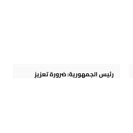
رئيس الجمهورية: ضرورة تعزيز
التعاون لبناء نظام مالي دولي أكثر
عدلاً ومرونة
الأربعاء, 24 سبتمبر 2025, 21:54