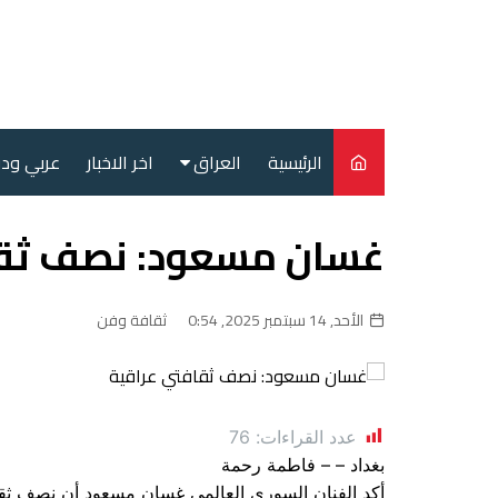
لتجاوز
لى
لمحتوى
الرئيسية
العراق
اخر الاخبار
عربي ود
أمن
غسان مسعود: نصف ثقا
سياسة
محليات
الأحد, 14 سبتمبر 2025, 0:54
ثقافة وفن
عدد القراءات:
76
بغداد – – فاطمة رحمة
أكد الفنان السوري العالمي غسان مسعود أن نصف ثقافت