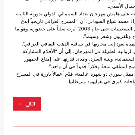
مال الأسدي.
ة على هامش مهرجان بغداد السينمائي الدولي بدورته الثانية،
راء محمد شياع السوداني: أن “المسرح العراقي تاريخياً أبدع
المسارح العربية، لكن الظروف السياسية والحصار في التسعينيات حتى عام 2003 أثرت سلباً على حضوره، وهو ما
 وتلفزيون وشعر وسينما”.
مياه تعود إلى مجاريها في ساقية الذهب الثقافي العراقي”.
لروائية الطويلة في المهرجان، إلى أن “الأفلام المشاركة
السينمائية، وبنية السرد، ومدى قدرتها على إمتاع الجمهور
نح المتلقي متعةً وفكراً جديداً في آن واحد.”
ذكر أن غسان مسعود مواليد 20 تشرين الثاني 1958 ممثل سوري ذو شهرة عالمية، قدّم أعمالاً بارزة في المسرح
اجات كبرى في هوليوود وبريطانيا.
التالي