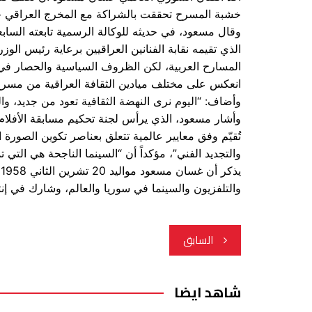
خشبة المسرح تحققت بالشراكة مع المخرج العراقي ج
وقال مسعود، في حديثه للوكالة الرسمية تابعته السابع
الذي تقيمه نقابة الفنانين العراقيين برعاية رئيس الوز
انعكس على مختلف ميادين الثقافة العراقية من مسرح
وأضاف: “اليوم نرى النهضة الثقافية تعود من جديد، وال
وأشار مسعود، الذي يرأس لجنة تحكيم مسابقة الأفلام ا
تُقيّم وفق معايير عالمية تتعلق بعناصر تكوين الصورة 
والتجديد الفني”، مؤكداً أن “السينما الناجحة هي التي تم
ي
والتلفزيون والسينما في سوريا والعالم، وشارك في إنت
تصفّح
السابق
المقالات
شاهد ايضا