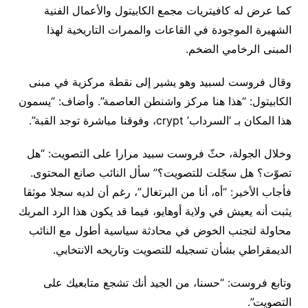
كما عرض له كافيتريات مجمع الكابيتول والأعمال الفنية
الشهيرة الموجودة في القاعات والممرات التاريخية لهذا
المبنى الرخامي الضخم.
وقال فروست لسبيد وهو يشير إلى نقطة مركزية في مبنى
الكابيتول: “هذا هنا مركز واشنطن العاصمة”. وأضاف: “يسمون
هذا المكان بـ ‘السرداب’ crypt، وفوقنا مباشرة توجد القبة”.
وخلال الجولة، حثّ فروست سبيد مرارا على التصويت: “هل
تصوّت؟ هل سجّلت للتصويت؟” سأل النائب صانع المحتوى.
فأجاب الأخير: “أه، أنا من البرتغال”، رغم أن لديه سجلا موثقا
يثبت أنه يعيش في ولاية أوهايو، فيما قد يكون هذا الرد المربك
محاولة لتجنب الخوض في محادثة سياسية أطول مع النائب
الديمقراطي بشأن تسجيله للتصويت وتاريخه الانتخابي.
وتابع فروست: “حسنا، من الجيد أنك تشجع متابعيك على
التصويت”.