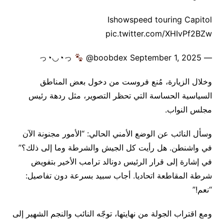
Ishowspeed touring Capitol
pic.twitter.com/XHIvPf2BZw
@boobdex September 1, 2025
— っ◔◡◔っ
وخلال الزيارة، مُنع فروست من دخول بعض المناطق
السياسية الحساسة التي تحظر التصوير، مثل ردهة رئيس
مجلس النواب.
وسأل النائب عن الوضع الأمني الحالي: “الأمور مجنونة الآن
في واشنطن. هل رأيت كل الجيش والشرطة وما إلى ذلك؟”
في إشارة إلى قرار الرئيس دونالد ترامب الأخير بتفويض
شرطة المقاطعة اتحاديا. أجاب سبيد بسرعة دون تفاصيل:
“نعم!”
ومع اقتراب الجولة من نهايتها، توجّه النائب والنجم الشهير إلى