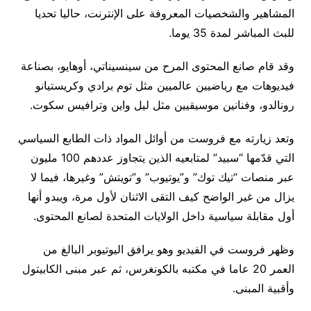
المشاهير والشخصيات المعروفة على الإنترنت، حاليا تحديا
للبث المباشر لمدة 35 يوما.
وقد قام صانع المحتوى المرح من سينسيناتي، أوهايو، بصناعة
فيديوهات مع رياضيين عالميين مثل توم برادي وكريستيانو
رونالدو، وفنانين موسيقيين مثل ليل واين وترافيس سكوت.
وتعد زيارته مع فروست من أوائل المواد ذات الطابع السياسي
التي قدّمها “سبيد” لمتابعيه الذين يتجاوز عددهم 100 مليون
عبر منصات “تيك توك” و”يوتيوب” و”تويتش” وغيرها، فيما لا
يزال من غير الواضح كيف التقى الاثنان لأول مرة، ويبدو أنها
أول مقابلة سياسية داخل الولايات المتحدة لصانع المحتوى.
وظهر فروست في الفيديو وهو يرافق اليوتيوبر البالغ من
العمر 20 عاما في مكتبه بالكونغرس، ثم عبر مبنى الكابيتول
وأقبية المبنى.