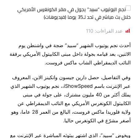
عدد القراءات:
110
أحدث نجم يوتيوب الشهير “سبيد” ضجة في واشنطن يوم
الاثنين، بعد قيامه بجولة داخل مبنى الكابيتول الأمريكي برفقة
النائب الديمقراطي الشاب ماكس فروست.
وفي التفاصيل، حصل دارين جيسون واتكينز الابن، المعروف
عبر الإنترنت باسم iShowSpeed،، نجم يوتيوب الشهير الذي
يملك أكثر من 40 مليون مشترك، على جولة في مبنى
الكابيتول الكونغرس الأمريكي مع النائب الديمقراطي عن
ولاية فلوريدا ماكس فروست، البالغ من العمر 28 عاما، وهو
أصغر مشرّع في الكونغرس حاليا.
ويخوض “سبيد”، الذي اشتهر ببثوثه المباشرة عبر الإنترنت مع