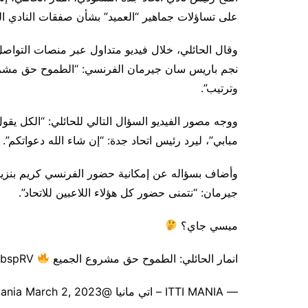
على تساؤلات جماهير “العميد” بشأن صفقات النادي ال
وقال الحائلي، خلال فيديو متداول عبر منصات التواص
نجم باريس سان جيرمان الفرنسي: “الطموح حق مشروع 
وترتيب”.
ووجه مصور الفيديو السؤال التالي للحائلي: “الكل يقول م
مبابي”، ليرد رئيس اتحاد جدة: “إن شاء الله دعواتكم”.
وأضاف بسؤاله عن إمكانية حضور الفرنسي كريم بنزيما 
جيرمان: “نتمنى حضور كل هؤلاء اللاعبين للاتحاد”.
ميسي جاي؟
انمار الحائلي: الطموح حق مشروع الجميع
pic.twitter.com/1GMWDbspRV
— ITTI MANIA – اتي مانيا @IttiMania March 2, 2023