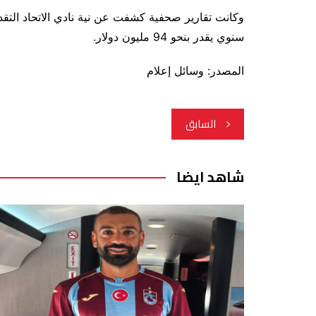
وكانت تقارير صحفية كشفت عن نية نادي الاتحاد ال
سنوي يقدر بنحو 94 مليون دولار.
المصدر: وسائل إعلام
تصفّح
السابق
المقالات
شاهد ايضا