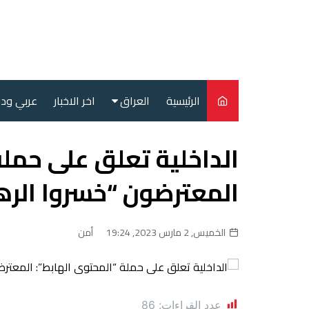
لتجاوز
لى
لمحتوى
الرئيسية
العراق
اخر الاخبار
عربي ود
أمن
الداخلية تعلق على حملة
سياسة
المعترضون “خسروا الره
محليات
الخميس, 2 مارس 2023, 19:24
أمن
عدد القراءات:
86