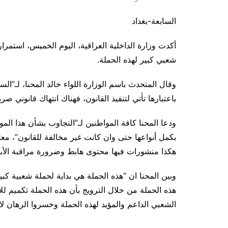
السابعة-بغداد
أكدت وزارة الداخلية العراقية، اليوم الخميس، استمر
شعبي كبير لهذه الحملة.
وقال المتحدث باسم الوزارة اللواء خالد المحنا، لـ”ال
باعتبارها تأتي لتنفيذ القانون، فهناك انتهاك قانوني صر
ودعا المحنا كافة المواطنين لـ”التجاوب بشأن هذا الم
بكمل أنواعها حتى وان كانت غير مخالفة للقانون”، معت
هكذا منشورات فيها محتوى هابط وضرورة مراقبة الأبنا
وبين المحنا ان “هذه الحملة هي بداية لحملة شعبية كب
هذه الحملة من خلال الترويج بأن هذه الحملة تكميم للأ
الشعبي الداعم والمؤيد لهذه الحملة وخسروا الرهان لا