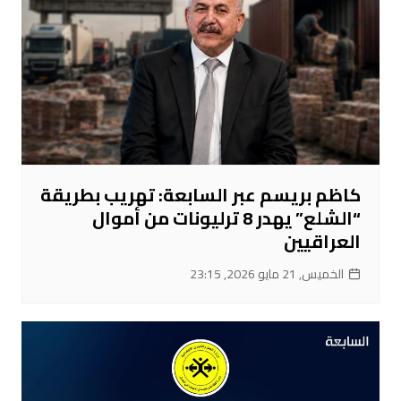
كاظم بريسم عبر السابعة: تهريب بطريقة
“الشلع” يهدر 8 ترليونات من أموال
العراقيين
الخميس, 21 مايو 2026, 23:15