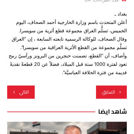
بغداد ـ
أعلن المتحدث باسم وزارة الخارجية أحمد الصحاف، اليوم
الخميس، تسلُّم العراق مجموعة قطع أثرية من سويسرا.
وقال الصحاف، للوكالة الرسمية تابعته السابعة ، إن “العراق
تسلَّم مجموعة من القطع الأثرية العراقية من سويسرا”.
وأضاف، أن “القطع، تضمنت خنجرين من البرونز ورأسيّ رمح
تعود لفترة 1000 سنة قبل الميلاد، فضلاً عن 20 قطعةً نقديةً
قديمة من فترة الخلافة العباسيَّة”.
تصفّح
السابق
التالي
المقالات
شاهد ايضا