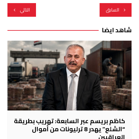
تصفّح
السابق
التالي
المقالات
شاهد ايضا
كاظم بريسم عبر السابعة: تهريب بطريقة
“الشلع” يهدر 8 ترليونات من أموال
العراقيين