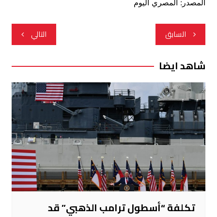
المصدر: المصري اليوم
تصفّح
السابق
التالي
المقالات
شاهد ايضا
تكلفة “أسطول ترامب الذهبي” قد