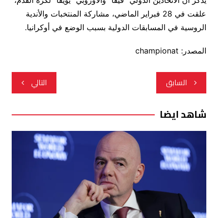
يذكر أن الاتحادين الدولي “فيفا” والأوروبي “يويفا” لكرة القدم،
علقت في 28 فبراير الماضي، مشاركة المنتخبات والأندية
الروسية في المسابقات الدولية بسبب الوضع في أوكرانيا.
المصدر: championat
تصفّح
السابق
التالي
المقالات
شاهد ايضا