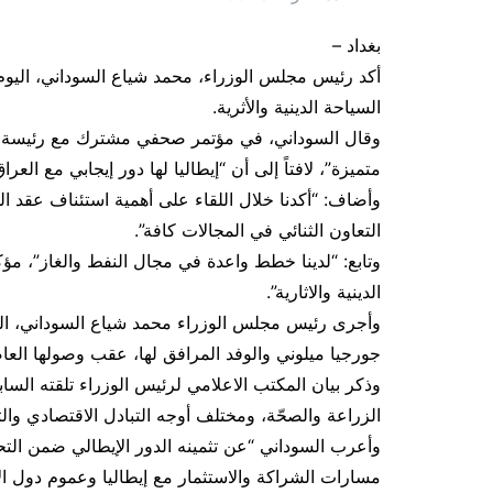
بغداد –
أكد رئيس مجلس الوزراء، محمد شياع السوداني، اليوم 
السياحة الدينية والأثرية.
وقال السوداني، في مؤتمر صحفي مشترك مع رئيسة وزرا
متميزة”، لافتاً إلى أن “إيطاليا لها دور إيجابي مع ا
وأضاف: “أكدنا خلال اللقاء على أهمية استئناف عقد اللج
التعاون الثنائي في المجالات كافة”.
وتابع: “لدينا خطط واعدة في مجال النفط والغاز”، مؤكد
الدينية والاثارية”.
وأجرى رئيس مجلس الوزراء محمد شياع السوداني، اليو
جورجيا ميلوني والوفد المرافق لها، عقب وصولها العا
وذكر بيان المكتب الاعلامي لرئيس الوزراء تلقته الس
الزراعة والصحّة، ومختلف أوجه التبادل الاقتصادي والت
وأعرب السوداني “عن تثمينه الدور الإيطالي ضمن التح
مسارات الشراكة والاستثمار مع إيطاليا وعموم دول الات