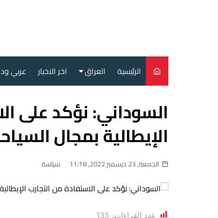
لتجاوز
لى
لمحتوى
الرئيسية
العراق
اخر الاخبار
عربي ود
أمن
السوداني: نؤكد على الا
سياسة
الإيطالية بمجال السياحة 
محليات
الجمعة, 23 ديسمبر 2022, 11:18
سياسة
عدد القراءات:
135