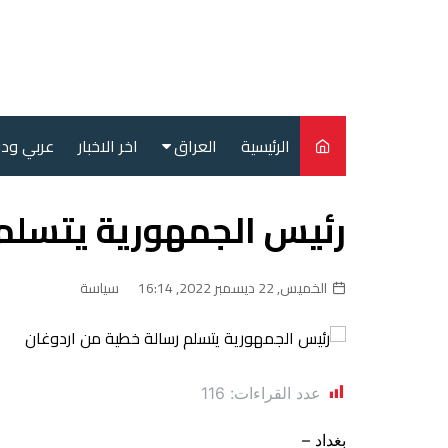
لتجاوز
لى
لمحتوى
الرئيسية
العراق
اخر الاخبار
عربي ود
أمن
رئيس الجمهورية يتسلم 
سياسة
محليات
الخميس, 22 ديسمبر 2022, 16:14
سياسة
عدد القراءات:
116
بغداد –