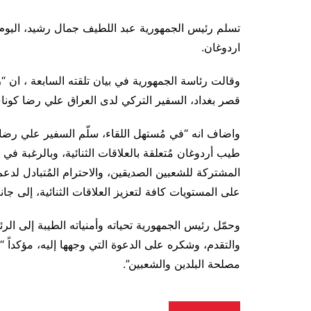
تسلم رئيس الجمهورية عبد اللطيف جمال رشيد، الي
اردوغان.
وقالت رئاسة الجمهورية في بيان تلقته السابعة ، ان 
قصر بغداد، السفير التركي لدى العراق علي رضا كوناي
واضاف انه “في مُستهل اللقاء، سلّم السفير علي رض
طيب أردوغان مُتعلقة بالعلاقات الثنائية، وبالرغبة في
المشتركة للشعبين الصديقين، والاحترام المُتبادل لدعم 
على المستويات كافة لتعزيز العلاقات الثنائية، إلى ج
وحمّل رئيس الجمهورية تحياته وأمنياته الطيبة إلى ا
والتقدم، وشكره على الدعوة التي وجهها إليه، مؤكداً “أه
مصلحة البلدين والشعبين”.