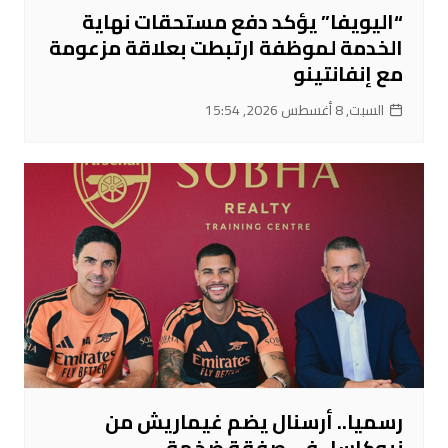
“اليويفا” يؤكد دفع مستحقات نهاية
الخدمة لموظفة ارتبطت بعلاقة مزعومة
مع إنفانتينو
السبت, 8 أغسطس 2026, 15:54
رسميا.. أرسنال يضم غيماريش من
نيوكاسل في صفقة ضخمة