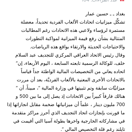
بغداد ـ ـ حسين عمار
تشكِّل ميزانيات اتحادات الألعاب الفردية تحديداً، معضلة
مستمرة لرؤساء ولاعبي هذه الاتحادات رغم المطالبات
المتتالية بشأن رفع قيمة الميزانية لمواكبة التطورات
والاحتياجات الحديثة والارتقاء بواقع هذه الرياضات.
وقال رئيس الاتحاد العراقي المركزي للتجديف عبد السلام
خلف، للوكالة الرسمية تابعته السابعة ، اليوم الأربعاء، إن”
اتحاده يعاني من التخصيصات المالية الواطئة جداً قياساً
بالاتحادات الأخرى المعنية بالألعاب الفرديَّة، بعد أن مررت
ميزانيَّات سابقة وتم تثبيتها في وزارة المالية “، مبيناً، أن ”
هنالك فارقاً كبيراً بين الاتحادات إذ يصل إلى ما بين 500 و
700 مليون دينار ، علماً أن ميزانياتها ضخمة مقابل انجازاتها إذا
ما قورنت بإنجازات اتحاد التجديف الذي أحرز مراكز متقدمة
في مشاركاته الخارجية واخرها بطولة آسيا التي أقيمت في
تايلند رغم قلة التخصيص المالي “.