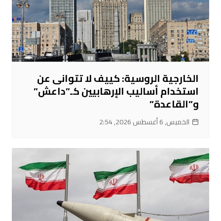
الخارجية الروسية: كييف لا تتوانى عن
استخدام أساليب الإرهابيين كـ”داعش”
و”القاعدة”
الخميس, 6 أغسطس 2026, 2:54