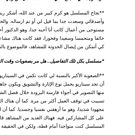
**نجاح المسلسل هو كرم كبير من عند الله، أشكر ربنا 
وأصدقائي وسعدت جدا بما قيل لي أو تم ارساله. والح
مستوحى من أعمال كاتب أنا أحبه جدا، وهو الدكتور أ
خائفا ومتحمسا وسعيدا وفخورا، فقد كانت هناك مشاعر
كي أتمكن من إيصال الحدوتة للمشاهد، فالموضوع بالنس
*مسلسل بكل تلك التفاصيل.. هل مر بصعوبات وقت ال
**الصعوبة الأكبر بالنسبة لي كانت تكمن في السينار
منها التصوير في أجواء قارسة البرودة خلال فصل الش
تسببت في توقف العمل أكثر من مرة. كما أن هناك الع
مجهودا شديدا، وهو ما أرهقني نفسيا وجسديا. كما أ
على كل المشاركين فيه. فهناك العديد من المشاهد ق
المسلسل كنت متواجدا أمام قطة، ولكن في الحقيقة