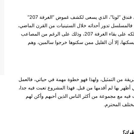
**أقدم دور “جمال الصواف” وهو موظف استقبال في فندق “لونا”، الذي يسعى لكشف غموض “الغرفة 207”
. فالمسلسل تدور أحداثه خلال الستينيات من القرن الماضي،
ويتناول حياة 3 شخصيات رئيسية، داخل فندق أصر مالكه على بقاء الغرفة 207، وذلك على الرغم من المصاعب
سكنها، إلا أن القليل ممن سكنوها خرجوا سالمين، وهم
لطريقة من التمثيل، ولهذا فهو خطوة مهمة في حياتي، فالعمل
أظهر بها لم أقدمها من قبل. فهذا المشروع تعبت فيه جدا،
فيه مع مجموعة من أكثر الناس الذين أحبهم وأكن لهم
ختلف المحترم.
نظرك؟