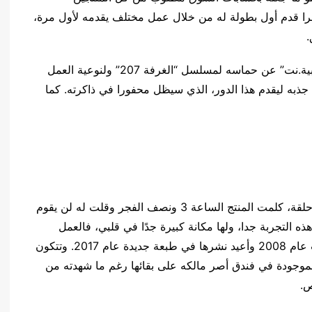
را قدم أول بطولة له من خلال عمل مختلف يقدمه لأول مرة،
.
إنه الفنان محمد فراج الذي تحدث في حواره مع “العربية.نت” عن حماسه لمسلسل “الغرفة 207” ولنوعية العمل
 جذبه ليقدم هذا الدور، الذي سيظل محفورا في ذاكرته. كما
**أرسل لي في البداية 10 حلقات وبعد أن قرأت أول حلقة، كلمت المنتج الساعة 3 ونصف الفجر وقلت له لن يقوم
ه التجربة جدا، ولها مكانة كبيرة جدًا في قلبي، فالعمل
مأخوذ عن رواية للراحل أحمد خالد توفيق التي صدرت عام 2008 وأعيد نشرها في طبعة جديدة عام 2017. وتتكون
 قصة تدور أحداثها جميعا داخل “الغرفة 207” الموجودة في فندق أصر مالكه على بقائها رغم ما شهدته من
ص.