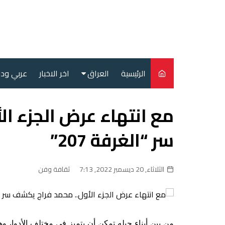
لتجاوز
لى
لمحتوى
الرئيسية
العراق
اخر الاخبار
عربي ود
أمن
مع انتهاء عرض الجزء ا
سياسة
سر “الغرفة 207”
محليات
الثلاثاء, 20 ديسمبر 2022, 7:13
ثقافة وفن
من بين أبناء جيله تمكن أن يتميز في مختلف الأدوا،