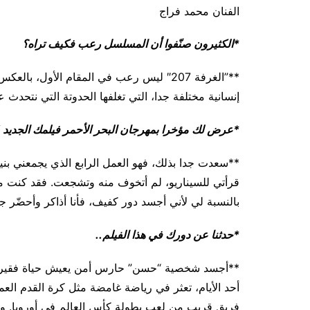
الفنان محمد فراج
*الكثيرون صنّفوا أن المسلسل رعب فكيف تراه؟
**”الغرفة 207″ ليس رعب في المقام الأول
إنسانية مختلفة جدا، التي تغلفها الحدوتة التي نتحدث عن
*عرض لك مؤخرا بمهرجان البحر الأحمر فيلمك الجديد
**سعدت جدا بذلك، فهو العمل الرابع الذي يجمعني بني
قرأتي للسيناريو، لم أتخوف منه وتشجعت. فقد كنت مؤم
بالنسبة لي لأني أجسد دور كفيف، فأنا أذاكر وأحضّر 
*حدثنا عن دورك في هذا الفيلم..
**أجسد شخصية “حسن” حارس أمن يعيش حياة فقيرة م
أحد الأيام، تعثر في رياضة غامضة مثل كرة القدم الع
فريق قريب من لعب بطولة كأس العالم في أوروبا. وخ