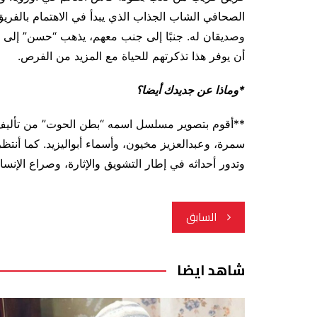
الصحافي الشاب الجذاب الذي يبدأ في الاهتمام بالفر
وصديقان له. جنبًا إلى جنب معهم، يذهب “حسن” إلى أب
أن يوفر هذا تذكرتهم للحياة مع المزيد من الفرص.
*وماذا عن جديدك أيضا؟
**أقوم بتصوير مسلسل اسمه “بطن الحوت” من تأليف 
سمرة، وعبدالعزيز مخيون، وأسماء أبواليزيد. كما أنت
وتدور أحداثه في إطار التشويق والإثارة، وصراع الإنس
تصفّح
السابق
المقالات
شاهد ايضا