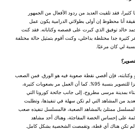
كثيرا، فقد تلقيت العديد من ردود الأفعال من الجمهور
قيقة أنا محظوظ إن أولى بطولاتي الدرامية يكون عمل
حمد خالد توفيق الذي كبرت على قصصه وكتاباته. فقد كنت
 كثيرة جدا مختلطة بداخلي، وكنت أقوم بتمثيل حالة مختلفة
بة لي كان مرعبًا.
تصوير؟
يو وكتابته، فإن أقصي نقطة صعوبة فيه هو الورق. فمن الصعب
أن تجد سيناريو يحمل نوع الإثارة والتشويق ويكون جاهزا للتصوير بنسبة 95%. كما أن العمل مر بصعوبات كثيرة،
تاء بمدينة مرسى مطروح، إلى جانب جائحة كورونا التي
ديد من المشاهد التي لم تكن سهلة في تنفيذها، وتطلبت
ن المسلسل ممتلئ بالمشاهد الصعبة، فالمسلسل تنفيذه صعب
ائمة على إحساس الخضة المفاجئة، وهناك أحد مشاهد
 لم تكن هناك أي قطة، وتقمصت الشخصية بشكل كامل.