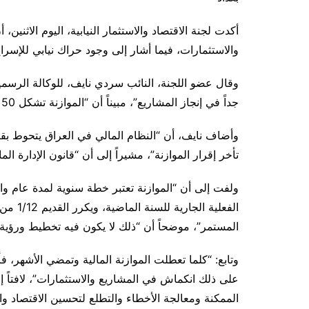
أكدت لجنة الاقتصاد والاستثمار النيابية، اليوم الاثنين، 
والاستثمارات، فيما أشار إلى وجود حراك نيابي للإسراع
وقال عضو اللجنة، النائب سردي نايف، للوكالة الرسمية 
جداً في إنجاز المشاريع”، مبيناً أن “الموازنة تشكل 50 بالمئة من الناتج المحلي الإجمالي في العراق”.
وأضاف نايف، أن “النظام المالي في العراق يتحوط بق
تأخر إقرار الموازنة”، مشيراً إلى أن “قانون الإدارة ا
ولفت إلى أن “الموازنة تعتبر خطة سنوية لمدة عام و
الفعلية
المستمر”، موضحاً أن “ذلك لا يكون فيه تخطيط ورؤية ا
وتابع: “كلما تعطلت الموازنة المالية وتمضي الأشهر، ف
على ذلك انكماش في المشاريع والاستثمارات”، لافتاً إ
الممكنة ومعالجة الأخطاء والتطلع لتحسين الاقتصاد وال