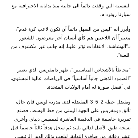
النفسية التي وقفت دائماً الى جانبه منذ بداياته الاحترافية مع
سبارتا روتردام.
وأبرز أنه “ليس من السهل دائماً أن تكون لاعب كرة قدم”،
معتبراً أن اللاعبين هم كأي أنسان آخر معرضون للشعور
بـ”الهشاشة. الانتقادات تؤثر علينا. إنه جانب غير مكشوف من
اللعبة”.
“محاطاً بالأشخاص المناسبين”، ظهر دامفريس الذي يعتبر
“الصمود الذهني جانباً أساسياً” في الرياضات عالية المستوى،
في أفضل صورة له أمام الولايات المتحدة.
وبفضل خطة 2-5-3 المفضلة لدى مدربه لويس فان خال،
تألق دومفريس على الجهة اليمنى من خط الوسط، فصنع
تمريرة حاسمة في الدقيقة العاشرة لممفيس ديباي وأخرى
نسخة طبق الأصل لدالي بليند ثم سجل هدفاً ثالثاً حاسماً قبل
عشر دقائق من صافرة النهاية، ليلعب بذلك الدور الرئيسي