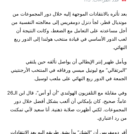
بعد تأثره بالانتقادات الموجهة إليه خلال دور المجموعات من
مونديال قطر، لجأ دنزل دومفريس إلى معالجته النفسية من
أجل مساعدته على التعامل مع الضغط، وكانت النتيجة أن
لعب الدور الأساسي في قيادة منتخب هولندا إلى الدور ربع
النهائي.
ويأمل ظهير إنتر الإيطالي أن يواصل تألقه حين يلتقي
“البرتقالي” مع ليونيل ميسي ورفاقه في المنتخب الأرجنتيني
الجمعة في الدور ربع النهائي على ملعب لوسيل.
وفي مقابلة مع التلفزيون الهولندي “أن أو أس”، قال ابن الـ26
عاماً: صحيح، كان بإمكاني أن ألعب بشكل أفضل خلال دور
المجموعات. لكني أظهرت صلابة ذهنية. أنا سعيد لأني تمكنت
من رد اعتباري.
أقر دومفريس أن “الشك” بدأ يشق طريقه اليه بعد الانتقادات