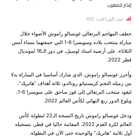
عدد القراءات:
100
خطف المهاجم البرتغالي غونسالو راموش الأضواء خلال
مباراة منتخب بلاده وسويسرا 6-1 التي جمعتهما مساء أمس
الثلاثاء، على أرضية استاد لوسيل، في دور الـ16 لمونديال
قطر 2022.
وأحرز غونسالو راموش، الذي شارك أساسيا في المباراة بدلا
من زميله النجم كريستيانو رونالدو، ثلاثة أهداف “هاتريك”،
ليقود منتخب البرتغالي إلى فوز ساحق على سويسرا 6-1،
وبلوغ الدور ربع النهائي لكأس العالم 2022.
ودخل غونسالو راموش تاريخ النسخة الـ22 لبطولة كأس
العالم لكرة القدم 2022، المقامة حاليا في قطر، بتسجيله
أول ثلاثية “هاتريك” والوحيدة حتى الآن في البطولة.