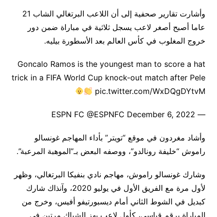
وأشارت تقارير صحفية إلى أن اللاعب البرتغالي الشاب 21
عاما أصبح أصغر لاعب يسجل ثلاثية في مباراة ضمن دور
خروج المغلوب في كأس العالم بعد الأسطورة بيليه.
Goncalo Ramos is the youngest man to score a hat
trick in a FIFA World Cup knock-out match after Pele
pic.twitter.com/WxDQgDYtvM
— ESPN FC @ESPNFC December 6, 2022
وأشاد مغردون في موقع “تويتر” بأداء المهاجم غونسالو
راموش “خليفة رونالدو”، ووصفه البعض بـ”الموهبة المرعبة”.
وشارك غونسالو راموش، مهاجم نادي بنفيكا البرتغالي، وظهر
لأول مرة مع الفريق الأول في يوليو 2020، وآنذاك شارك
كبديل في الشوط الثاني أمام ديسبورتيفو أفيس، وخرج من
المباراة برقم قياسي، كأول لاعب يهز الشباك مرتين في