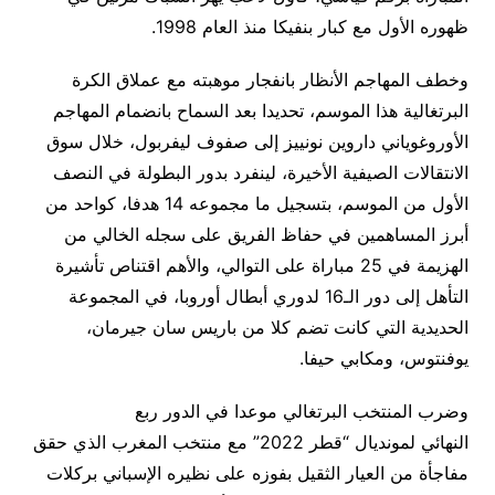
ظهوره الأول مع كبار بنفيكا منذ العام 1998.
وخطف المهاجم الأنظار بانفجار موهبته مع عملاق الكرة
البرتغالية هذا الموسم، تحديدا بعد السماح بانضمام المهاجم
الأوروغوياني داروين نونييز إلى صفوف ليفربول، خلال سوق
الانتقالات الصيفية الأخيرة، لينفرد بدور البطولة في النصف
الأول من الموسم، بتسجيل ما مجموعه 14 هدفا، كواحد من
أبرز المساهمين في حفاظ الفريق على سجله الخالي من
الهزيمة في 25 مباراة على التوالي، والأهم اقتناص تأشيرة
التأهل إلى دور الـ16 لدوري أبطال أوروبا، في المجموعة
الحديدية التي كانت تضم كلا من باريس سان جيرمان،
يوفنتوس، ومكابي حيفا.
وضرب المنتخب البرتغالي موعدا في الدور ربع
النهائي لمونديال “قطر 2022” مع منتخب المغرب الذي حقق
مفاجأة من العيار الثقيل بفوزه على نظيره الإسباني بركلات