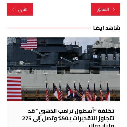
تصفّح
السابق
التالي
المقالات
شاهد ايضا
تكلفة “أسطول ترامب الذهبي” قد
تتجاوز التقديرات بـ50% وتصل إلى 275
مليار دولار