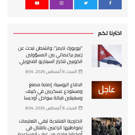
اخترنا لكم
“نيويورك تايمز”: واشنطن تبحث عن
زعيم براغماتي بين المسؤولين
الكوبيين لتكرار السيناريو الفنزويلي
السبت, 8 أغسطس 2026, 8:54
الدفاع الروسية: إصابة مصنع
ومستودع عسكريين في كييف
وسفينتين قبالة سواحل أوديسا
السبت, 8 أغسطس 2026, 8:54
الخارجية الفنلندية تبقي التعليمات
لمواطنيها الراغبين بالقتال في
أوكرانيا وتحذر من غياب المساعدة