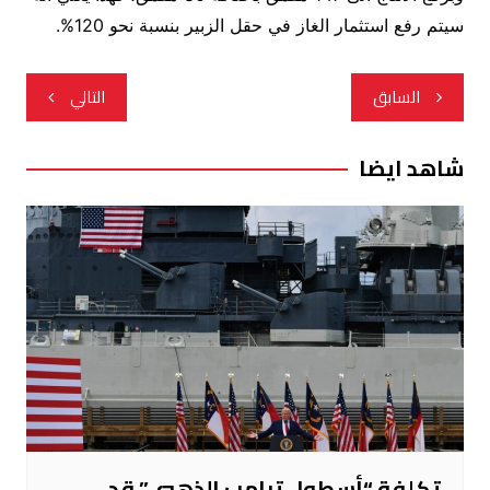
سيتم رفع استثمار الغاز في حقل الزبير بنسبة نحو 120%.
تصفّح
السابق
التالي
المقالات
شاهد ايضا
تكلفة “أسطول ترامب الذهبي” قد