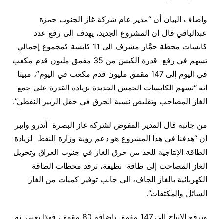
واضاف البيان أن “مدير عام شركة غاز الجنوب حمزة
عبدالباقي قال ان المشروع الجديد، يهدف الى رفع عدد
كابسات محطة حمَّار مشرف الى 11 كابسة كمجموع إجمالي
تسهم في رفع قدرة الكبس من 35 مقمق مليون قدم مكعب
في اليوم إلى 147 مقمق مليون قدم مكعب في اليوم”، مبينا
انه “تسهم الكابسات الخمس الجديدة بزيادة القدرة على جمع
الغاز المصاحب وتقليص نسبة الحرق في حقل الزبير النفطي”.
من جانبه قال المدير المفوض لشركة غاز البصرة أندرو وايبر
ان “هدفنا في هذا المشروع هو دعم رؤية وزارة النفط لزيادة
الطاقة الإنتاجية للحد من حرق الغاز في جنوب العراق وتحويل
الغاز المصاحب إلى طاقة نظيفة، ترفد محطات الطاقة
الكهربائية بالغاز الجاف، الى جانب توفير كميات من الغاز
السائل والمكثفات”.
وبرفع الانتاج الى 147 مقمق باضافة 80 مقمق، فهذا يعني انه