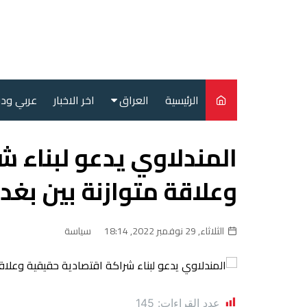
لتجاوز
لى
لمحتوى
الرئيسية
العراق
اخر الاخبار
عربي ود
أمن
المندلاوي يدعو لبناء ش
سياسة
وعلاقة متوازنة بين بغ
محليات
الثلاثاء, 29 نوفمبر 2022, 18:14
سياسة
عدد القراءات:
145