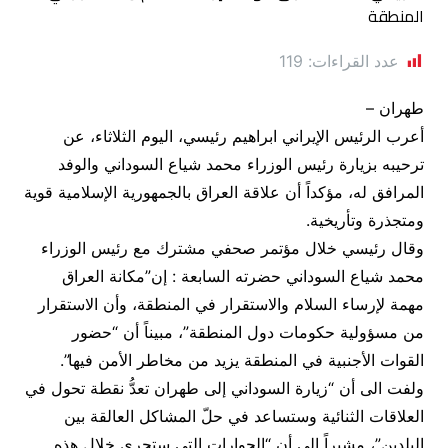
عدد القراءات:
119
طهران –
أعرب الرئيس الإيراني ابراهيم رئيسي، اليوم الثلاثاء، عن
ترحيبه بزيارة رئيس الوزراء محمد شياع السوداني والوفد
المرافق له، مؤكداً أن علاقة العراق بالجمهورية الإسلامية قوية
ومتجذرة وتأريخية.
وقال رئيسي خلال مؤتمر صحفي مشترك مع رئيس الوزراء
محمد شياع السوداني حضرته السابعة : إن”مكانة العراق
مهمة لإرساء السلام والاستقرار في المنطقة، وأن الاستقرار
من مسؤولية حكومات دول المنطقة”، مبيناً أن “حضور
القوات الأجنبية في المنطقة يزيد من مخاطر الأمن فيها”.
ولفت الى أن “زيارة السوداني إلى طهران تعدُّ نقطة تحول في
العلاقات الثنائية وستساعد في حلّ المشاكل العالقة بين
البلدين”، مشيراً إلى أن “الحوارات التي ستجرى خلال هذه