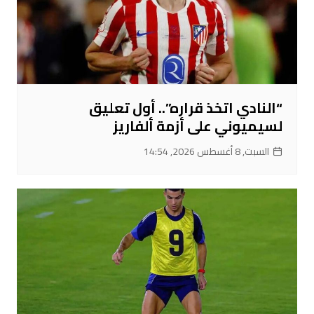
“النادي اتخذ قراره”.. أول تعليق
لسيميوني على أزمة ألفاريز
السبت, 8 أغسطس 2026, 14:54