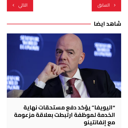
تصفّح
السابق
التالي
المقالات
شاهد ايضا
“اليويفا” يؤكد دفع مستحقات نهاية
الخدمة لموظفة ارتبطت بعلاقة مزعومة
مع إنفانتينو