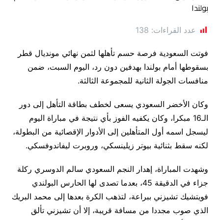
عدد القراءات:
138
فوتت السعودية فرصة حسم تأهلها لثمن نهائي مونديال قطر
بسقوطها أمام بولندا بهدفين دون رد، اليوم السبت، ضمن
منافسات الجولة الثانية للمجموعة الثالثة.
وكان الأخضر السعودي يسعى لخطف بطاقة التأهل إلى دور
الـ16 مبكرا، وكان يكفيه الفوز بأي نتيجة في مباراة اليوم
ليسجل اسمه أول المتأهلين إلى الأدوار الإقصائية من البطولة،
لكنه سقط بثنائية بيوتر زيلينسكي، وروبرت ليفاندوفسكي.
وشهدت المباراة، إهدار النجم السعودي سالم الدوسري ركلة
جزاء في الدقيقة 45، بعدما تصدى لها الحارس البولندي
فويتشيك تشيزني ببراعة، لتذهب الكرة بعدها إلى محمد البريك
الذي صوب مجددا من مسافة قريبة، إلا أن تشيزني تألق