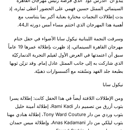
يبدو أن “الدرس كود” الذي فرضه رئيس مهرجان القاهرة
السينمائي الممثل حسين فهمي على الحضور أعطى ثماره، إذ
بدت إطلالات النجمات مختارة بعناية أكبر بما يتناسب مع
أهمية هذا المهرجان الذي اختتم مساء أمس دورته الـ44.
وسرقت النجمة اللبنانية نيكول سابا الأضواء في حفل ختام
مهرجان القاهرة السينمائي، إذ ظهرت بإطلالة عمرها 19 عاماً
سبق أن اعتمدتها في العرض الأول لفيلم التجربة الدنماركيّة
الذي شاركت به إلى جانب الممثل عادل إمام. وقد تزيّن ثوبها
بطبعة جلد الفهد ونسّقته مع أكسسوارات ذهبيّة.
نيكول سابا
ومن الإطلالات اللافتة أيضاً في هذا الحفل كانت: إطلالة يسرا
بثوب أزرق من تصميم دار Rami Kadi، إطلالة أمينة خليل
بثوب وردي من دار Tony Ward Couture، إطلالة هنادي مهنا
بثوب ليلكي من دار Anas Kadamani، وإطلالة ميس حمدان