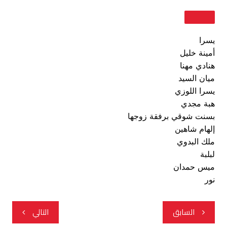
يسرا
أمينة خليل
هنادي مهنا
ميان السيد
يسرا اللوزي
هبة مجدي
بسنت شوقي برفقة زوجها
إلهام شاهين
ملك البدوي
لبلبة
ميس حمدان
نور
تصفّح
السابق
التالي
المقالات