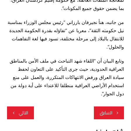
لمعالجة الملفات العالقة، مع حكومة إقليم كردستان العراق،
بما يضمن حقوق جميع المكونات”.
من جانبه، هنأ نجيرفان بارزاني “رئيس مجلس الوزراء بمناسبة
نيل حكومته الثقة”، معربا عن “تفاؤله بقدرة الحكومة الجديدة
للانتقال بالبلاد إلى مرحلة مختلفة، تسود فيها لغة التفاهمات
والحلول”.
وتابع البيان أن “اللقاء شهد التباحث في ملف الأمن بالمناطق
العراقية الحدودية، حيث جرى التأكيد على التعاون لحفظ
سيادة العراق ورفض الانتهاكات المتكررة، والعمل على منع
استخدام الأراضي العراقية منطلقا للاعتداء على أية دولة من
دول الجوار”.
تصفّح
السابق
التالي
المقالات