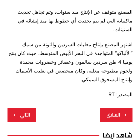
المصنع متوقف عن الإنتاج منذ سنوات، وتم تجاهل تحديث
ماكيناته التي لم يتم تحديث أي خطوط بها منذ إنشائه في
الستينات.
اشتهر المصنع بإنتاج معلبات السردين والتونة من سمك
“الألباكو” المتواجدة في البحر الأبيض المتوسط، حيث كان ينتج
يوميا 4 طن سردين سالمون وعصائر وخضروات مجمدة
ولحوم مطبوخة معلبة، وكان متخصص في تعليب الأسماك
وإنتاج المسحوق السمكي.
المصدر: RT
تصفّح
السابق
التالي
المقالات
شاهد ايضا