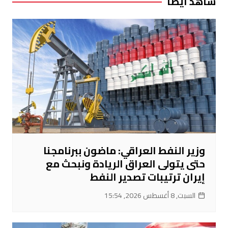
شاهد ايضا
وزير النفط العراقي: ماضون ببرنامجنا
حتى يتولى العراق الريادة ونبحث مع
إيران ترتيبات تصدير النفط
السبت, 8 أغسطس 2026, 15:54