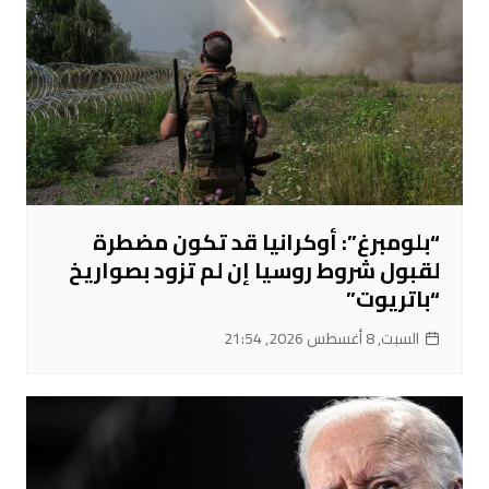
“بلومبرغ”: أوكرانيا قد تكون مضطرة
لقبول شروط روسيا إن لم تزود بصواريخ
“باتريوت”
السبت, 8 أغسطس 2026, 21:54