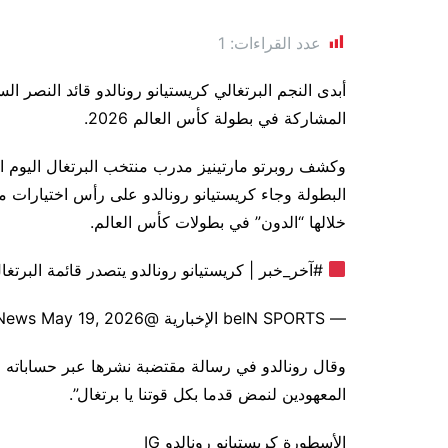
عدد القراءات:
1
أبدى النجم البرتغالي كريستيانو رونالدو قائد النصر ا
المشاركة في بطولة كأس العالم 2026.
البطولة وجاء كريستيانو رونالدو على رأس اختيارات ما
خلالها “الدون” في بطولات كأس العالم.
#آخر_خبر | كريستيانو رونالدو يتصدر قائمة البرتغال لكأس العالم 2026 E4BV
— beIN SPORTS الإخبارية @beINSPORTSNews May 19, 2026
وقال رونالدو في رسالة مقتضبة نشرها عبر حساباته 
المعهودين لنمض قدما بكل قوتنا يا برتغال”.
الأسطورة كريستيانو رونالدو IG