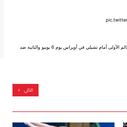
وستخوض البرتغال مباراتين وديتين استعدادا لكأس العالم الأولى أمام تشيلي في أويراس يوم 6 يونيو والثانية ضد
التالي