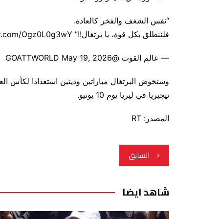
“نفس الشغف والفخر كالعادة.
فلننطلق بكل قوة، يا برتغال!!” pic.twitter.com/Ogz0L0g3wY
— عالم القوت @GOATTWORLD May 19, 2026
نيجيريا في ليريا يوم 10 يونيو.
المصدر: RT
تصفّح
السابق
المقالات
شاهد ايضا