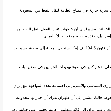
 سرية جارية في قطاع الطاقة لنقل النفط من السعودية
خفاء”، مشيرا إلى أن خطوات تتخذ بالفعل لنقل النفط من
سرائيل، وفق ما نقله موقع “واللا” العبري.
وأضاف وزير الطاقة الإسرائيلي خلال مقابلة مع إذاعة “زافتون 104.5 إف إم”: “سنحول المحنة إلى منحة، وسيجلب
حظي بدعم كبير في ضوء تهديدات الحوثيين في مضيق باب
اري السياسي والأمني، إلى احتمالية تجدد المواجهة مع إيران.
 حاليا، مشيرا إلى أن طهران تدرك أن خياراتها محدودة.
ّلت زعيم إيران إلى قائد منظمة إرهابية يخشى على حياته، وهو