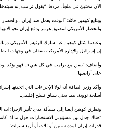
الآن مختبئ في ملجأ، مردفا: “يقول ترامب إنه سيتدخل 
ويتابع كوهين قائلا: “الوقت يعمل ضد إيران.. والحصار ا
والحصار الأمريكي لمضيق هرمز يدفع إيران نحو الانهيا
وعندما سُئل كوهين عن سلوك الرئيس الأمريكي دونالد 
إن إسرائيل والإدارة الأمريكية تتفقان في وجهات النظر
وأضاف: “نتفق مع ترامب في كل شيء.. فهو يؤكد بوضو
على أراضيها”.
وأكد وزير الطاقة أنه لولا الإجراءات التي اتخذتها إسرا
أسلحة نووية، مما يعني سباق تسلح إقليمي.
وتطرق كوهين أيضا إلى مسألة مدى تأثير الإجراءات الإس
“هناك جدل بين مسؤولي الاستخبارات حول ما إذا كانت ا
قدرات إيران لمدة سنتين أو ثلاث أو أربع سنوات”.