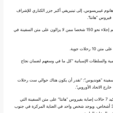
هانوم غيبريسوس، إلى تينيريفي أكبر جزر الكناري للإشراف
يروس “هانتا”.
وأشارت منظمة الصحة العالمية في بيان إلى أنه “سيتم إجلاء نحو 150 شخصا ممن لا يزالون على متن السفينة في
رحلات جوية.
ية والسلطات الإسبانية “كل ما في وسعهم لضمان نجاح
ينة “هونديوس”: “نقدر أن يكون هناك حوالي ست رحلات
ارج الاتحاد الأوروبي”.
في وقت سابق، أعلنت منظمة الصحة العالمية عن تأكيد 7 حالات إصابة بفيروس “هانتا” على متن السفينة التي
كانت متجهة من الأرجنتين إلى الرأس الأخضر وتوفي 3 أشخاص، ويوجد شخص واحد في العناية المركزة في جنوب