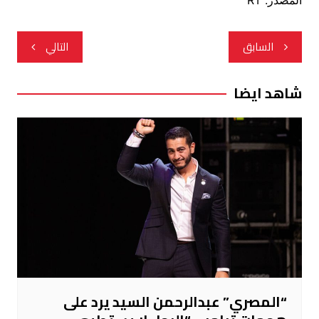
المصدر: RT
تصفّح
السابق
التالي
المقالات
شاهد ايضا
“المصري” عبدالرحمن السيد يرد على