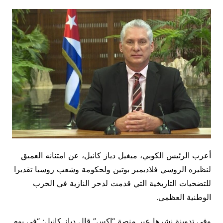
أعرب الرئيس الكوبي، ميغيل دياز كانيل، عن امتنانه العميق
لنظيره الروسي فلاديمير بوتين ولحكومة وشعب روسيا تقديرا
للتضحيات التاريخية التي قدمت لدحر النازية في الحرب
الوطنية العظمى.
وفي تدوينة نشرها عبر منصة “إكس” قال دياز كانيل: “في يوم