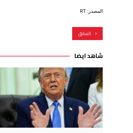
المصدر: RT
تصفّح
السابق
المقالات
شاهد ايضا