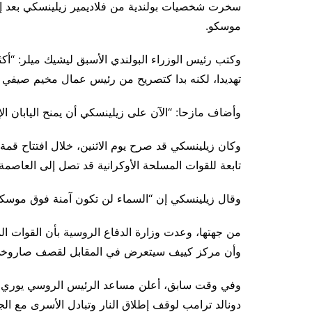
سخرت شخصيات بولندية من فلاديمير زيلينسكي بعد إ
موسكو.
وكتب رئيس الوزراء البولندي الأسبق ليشيك ميلر: “أك
تهديدا، لكنه بدا كتصريح من رئيس عمال مخيم صيفي شع
وأضاف مازحا: “الآن على زيلينسكي أن يمنح اليابان الإ
وكان زيلينسكي قد صرح يوم الاثنين، خلال افتتاح قمة
تابعة للقوات المسلحة الأوكرانية قد تصل إلى العاصم
وقال زيلينسكي إن “السماء لن تكون آمنة فوق موسكو”
من جهتها، وعدت وزارة الدفاع الروسية بأن القوات ال
وأن مركز كييف سيتعرض في المقابل لقصف صاروخي
وفي وقت سابق، أعلن مساعد الرئيس الروسي يوري أ
دونالد ترامب لوقف إطلاق النار وتبادل الأسرى مع الجا