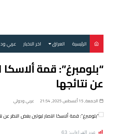
لتجاوز
لى
لمحتوى
الرئيسية
العراق
اخر الاخبار
عربي ود
أمن
“بلومبرغ”: قمة ألاسكا ا
سياسة
عن نتائجها
محليات
الجمعة, 15 أغسطس 2025, 21:54
عربي ودولي
عدد القراءات:
63