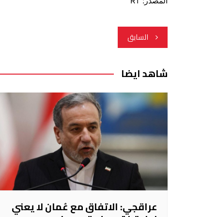
المصدر: RT
تصفّح
السابق
المقالات
شاهد ايضا
عراقجي: الاتفاق مع عُمان لا يعني