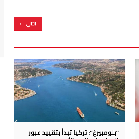
التالي
“بلومبيرغ”: تركيا تبدأ بتقييد عبور