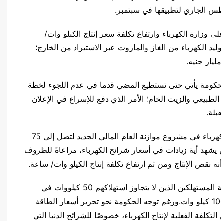
طس الجاري لتطبيقها في سبتمبر.
على وزارة الكهرباء وارتفاع تكلفة سعر إنتاج الكيلو وات/
د الكهرباء من الغاز والمازوت عبر الاستيراد من الخارج؛
لحكومة يأتي حتى تستطيع المضي قدما في عدم اللجوء لخطة
الطبيعي والزيت الخام؛ الأمر الذي دفع للإسراع في الإعلان
بلة.
وأوضح المصدر أن الحكومة رفعت مخصصات دعم الكهرباء في مشروع موازنة العام المالي الجديد لتصل إلى 75
ن يشهد أية زيادات في أسعار شرائح الكهرباء، مراعاةً للظروف
ه نقص الإنتاج ومن ثم ارتفاع تكلفة إنتاج الكيلو وات/ ساعة.
ويقسم الاستهلاك الشهري إلى 7 فئات، تبدأ من شريحة المستهلكين الذين لا يتجاوز استهلاكهم 50 كيلووات في
الساعة، وتنتهي بالشريحة التي يزيد استهلاكها على 1000 كيلو وات.ورغم توجه الحكومة نحو تحرير أسعار الطاقة
التكلفة الفعلية لإنتاج الكهرباء، خصوصًا للشرائح الدنيا التي