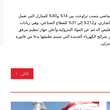
وكانت مصر قد رفعت أسعار الكهرباء في أغسطس الماضي بنسب تراوحت بين 14% و40% للمنازل التي تعمل
بالعدادات مسبقة الدفع، وبين 23.5% و46% للقطاع التجاري، و21.2% إلى 31% للقطاع الصناعي، وهي زيادات
يص الدعم عن المواد البترولية.وأعلن جهاز تنظيم مرفق
شرائح الكهرباء الجديدة التي سيتم تطبيقها بدءا من فاتورة
نزلي.
التالي