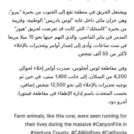
ويشتعل الحريق في منطقة تقع إلى الجنوب من بحيرة “بيرو”،
وهي خزان مائي داخل غابة “لوس بادريس” الوطنية، وقريبة
من بحيرة “كاستايك”، التي كانت قد تعرضت لحريق “هيوز”
المدمر في يناير الماضي، والذي التهم حينها نحو 15 ميلا مربعا
في ست ساعات، وأدى إلى إصدار أوامر وتحذيرات بالإخلاء
لأكثر من 50 ألف شخص.
وفي مقاطعة لوس أنجلوس، صدرت أوامر إخلاء لحوالي
4,200 من السكان، إلى جانب 1,400 مبنى، في حين تم
توجيه تحذيرات بالإخلاء إلى نحو 12,500 شخص إضافي،
بحسب المتحدث باسم إدارة الإطفاء في مقاطعة فينتورا،
أندرو دود.
Farm animals, like this cow, were seen running for
their lives during the massive #CanyonFire in
#Ventura County. #CAWildfires #California