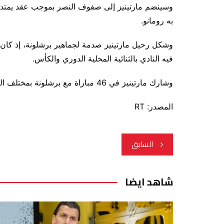
وسينضم مارتينيز إلى صفوف النصر بموجب عقد يمتد ل
به رومانو.
وشكل رحيل مارتينيز صدمة لجماهير برشلونة، إذ كان 
فيه النادي بالثنائية المحلية الدوري والكأس.
وشارك مارتينيز في 46 مباراة مع برشلونة بمختلف البطولات، سجل خلالها 3 أهداف، وقدم 6 تمريرات حاسمة.
المصدر: RT
تصفّح
السابق
المقالات
شاهد ايضا