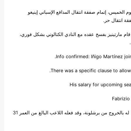
ليوم الخميس، إتمام صفقة انتقال المدافع الإسباني إينيغو
قة انتقال حر.
ام مارتينيز بفسخ عقده مع النادي الكتالوني بشكل فوري،
There was a specific clause to allow 
His salary for upcoming se
وأوضح أنه كان هناك بند خاص في عقد مارتينيز يسمح له بالخروج من برشلونة، وقد فعله اللاعب البالغ من العمر 31