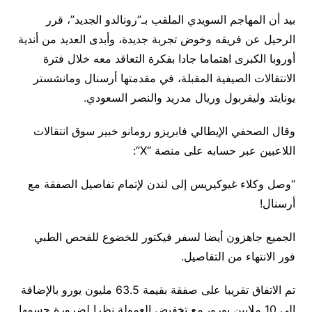
بيد أن المهاجم السويدي الملقب بـ”رونالدو الجديد”، قرر
الرحيل عن فريقه وخوض تجربة جديدة، وأبدى العديد من أندية
أوروبا الكبرى اهتماما جادا بفكرة التعاقد معه خلال فترة
الانتقالات الصيفية المقبلة، في مقدمتها أرسنال ومانشستر
يونايتد وليفربول وريال مدريد والنصر السعودي.
وقال الصحفي الإيطالي فابريزو رومانو خبير سوق انتقالات
اللاعبين عبر حسابه على منصة “X”:
“وصل وكلاء غيوكيريس إلى لندن لإتمام تفاصيل الصفقة مع
أرسنال!
الجميع جاهزون أيضا لسفر فيكتور للخضوع للفحص الطبي
فور الانتهاء من التفاصيل.
تم الاتفاق تقريبا على صفقة بقيمة 63.5 مليون يورو بالإضافة
إلى 10 ملايين يورو، مع تخفيض العمولة نظرا لضرورة حسمها