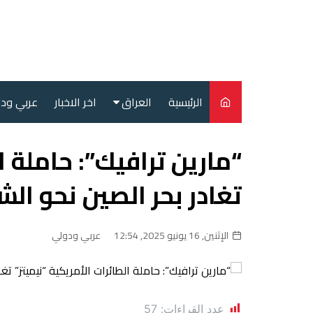
لتجاوز
لى
لمحتوى
الرئيسية
العراق
اخر الاخبار
عربي ود
أمن
“مارين ترافيك”: حاملة ا
سياسة
تغادر بحر الصين نحو ال
محليات
الإثنين, 16 يونيو 2025, 12:54
عربي ودولي
عدد القراءات:
57