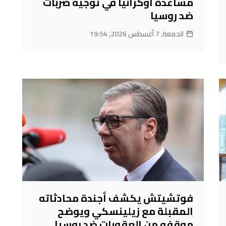
مساعدة أوكرانيا في توجيه ضربات
ضد روسيا
الجمعة, 7 أغسطس 2026, 19:54
فوتشيتش يكشف أجندة محادثاته
المقبلة مع زيلينسكي ويوضح
موقفه من العقوبات ضد روسيا